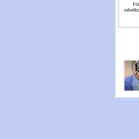
För
rabattk