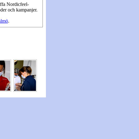
ffa Nordicfeel-
koder och kampanjer.
almö
.